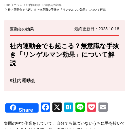
TOP
コラム
社内運動会
運動会の効果
運動会屋が発信する運動会に関するコラムです
社内運動会でも起こる？無意識な手抜き「リンゲルマン効果」について解説
2023.10.18
運動会の効果
社内運動会でも起こる？無意識な手抜
き「リンゲルマン効果」について解
説
#社内運動会
Facebook
X
Hatena
Line
Pocket
Emai
Share
集団の中で作業をしていて、自分でも気づかないうちに手を抜いて