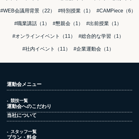
#WEB会議用背景（22）
#特別授業（1）
#CAMPiece（6）
#職業講話（1）
#懇親会（1）
#出前授業（1）
#オンラインイベント（11）
#総合的な学習（1）
#社内イベント（11）
#企業運動会（1）
運動会メニュー
競技一覧
運動会へのこだわり
当社について
スタッフ一覧
プラン・料金