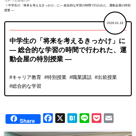
TOP
お客様の声
中学生の「将来を考えるきっかけ」に― 総合的な学習の時間で行われた、運動会屋の特別
授業 ―
2026.01.19
中学生の「将来を考えるきっかけ」に
― 総合的な学習の時間で行われた、運
動会屋の特別授業 ―
VOICES
お客様の声
#キャリア教育
#特別授業
#職業講話
#出前授業
#総合的な学習
Facebook
X
Hatena
Line
Pocket
Emai
Share