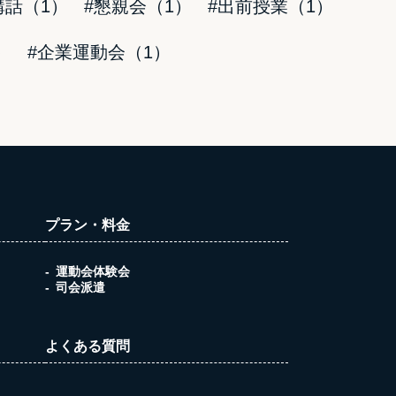
講話（1）
#懇親会（1）
#出前授業（1）
）
#企業運動会（1）
プラン・料金
運動会体験会
司会派遣
よくある質問