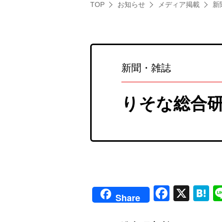
TOP
お知らせ
メディア掲載
新
新聞・雑誌
りそな総合研
Faceb
X
H
Share