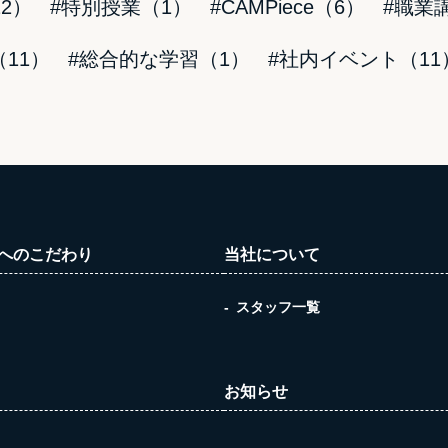
2）
#特別授業（1）
#CAMPiece（6）
#職業
11）
#総合的な学習（1）
#社内イベント（11
へのこだわり
当社について
スタッフ一覧
お知らせ