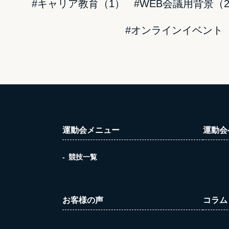
#キャリア教育（1）
#WEB会議用背景（2
#オンラインイベント（
運動会メニュー
運動会
競技一覧
お客様の声
コラム