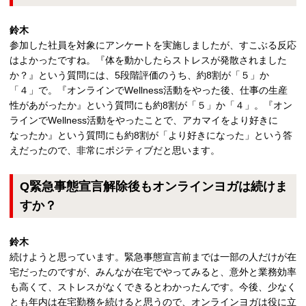
鈴木
参加した社員を対象にアンケートを実施しましたが、すこぶる反応
はよかったですね。『体を動かしたらストレスが発散されました
か？』という質問には、5段階評価のうち、約8割が「５」か
「４」で。『オンラインでWellness活動をやった後、仕事の生産
性があがったか』という質問にも約8割が「５」か「４」。『オン
ラインでWellness活動をやったことで、アカマイをより好きに
なったか』という質問にも約8割が「より好きになった」という答
えだったので、非常にポジティブだと思います。
Q緊急事態宣言解除後もオンラインヨガは続けま
すか？
鈴木
続けようと思っています。緊急事態宣言前までは一部の人だけが在
宅だったのですが、みんなが在宅でやってみると、意外と業務効率
も高くて、ストレスがなくできるとわかったんです。今後、少なく
とも年内は在宅勤務を続けると思うので、オンラインヨガは役に立