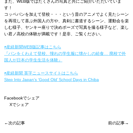
また、WEB版ではたくさんの写真と共にご紹介いただいていま
す！
コッペパンを加えて登校・・・という昔のアニメでよく見たシーン
を再現して喜ぶ外国人の方や、真剣に書道するシーン、運動会を楽
しむ様子、ヤンキー座りで決めポーズで写真を撮る様子など、楽し
い君ノ高校の体験が満載です！是非、ご覧ください。
◉産経新聞WEB版記事はこちら
『パンをくわえて登校、憧れの学生服に懐かしの給食… 廃校で外
国人が日本の学生生活を体験』
◉産経新聞 英字ニュースサイトはこちら
Step Into Japan’s ‘Good Old’ School Days in Chiba
Facebookでシェア
Xでシェア
←次の記事
前の記事→