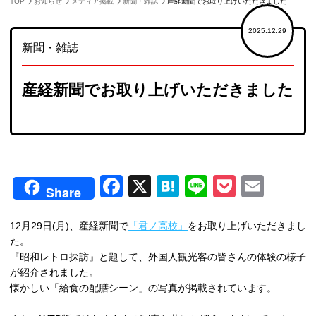
TOP
お知らせ
メディア掲載
新聞・雑誌
産経新聞でお取り上げいただきました
2025.12.29
新聞・雑誌
産経新聞でお取り上げいただきました
NEWS
お知らせ
Facebook
X
Hatena
Line
Pocket
Emai
Share
12月29日(月)、産経新聞で
「君ノ高校」
をお取り上げいただきまし
た。
『昭和レトロ探訪』と題して、外国人観光客の皆さんの体験の様子
が紹介されました。
懐かしい「給食の配膳シーン」の写真が掲載されています。