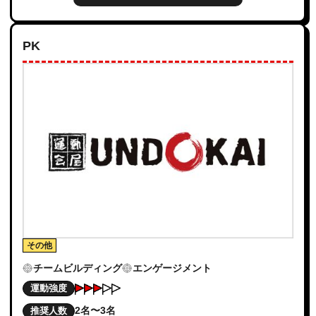
PK
その他
チームビルディング
エンゲージメント
運動強度
2名〜3名
推奨人数