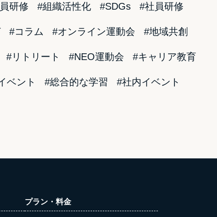
社員研修
#組織活性化
#SDGs
#社員研修
ガ
#コラム
#オンライン運動会
#地域共創
#リトリート
#NEO運動会
#キャリア教育
イベント
#総合的な学習
#社内イベント
プラン・料金