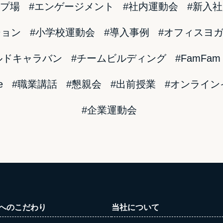
ンプ場
#エンゲージメント
#社内運動会
#新入
ション
#小学校運動会
#導入事例
#オフィスヨ
ールドキャラバン
#チームビルディング
#FamFam
e
#職業講話
#懇親会
#出前授業
#オンライン
#企業運動会
へのこだわり
当社について