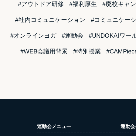
#アウトドア研修
#福利厚生
#廃校キャ
#社内コミュニケーション
#コミュニケー
#オンラインヨガ
#運動会
#UNDOKAIワ
#WEB会議用背景
#特別授業
#CAMPiec
運動会メニュー
運動会